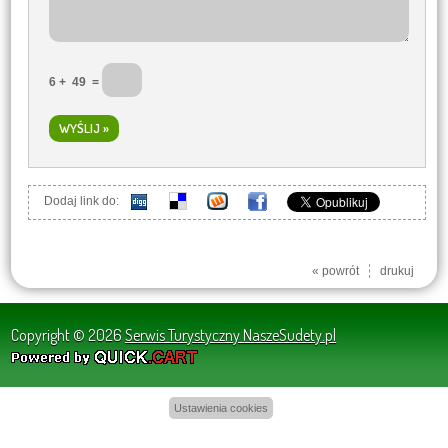
6
+
49
=
Dodaj link do:
« powrót
drukuj
Copyright © 2026
Serwis Turystyczny NaszeSudety.pl
Ustawienia cookies