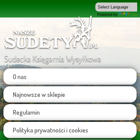
Powered by
Trans
Koszyk
Produktów w
koszyku:
0
Sudecka Księgarnia Wysyłkowa
O nas
Najnowsze w sklepie
Regulamin
Polityka prywatności i cookies