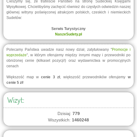
Cieszymy się, że trafiliście Państwo na stronę Sudeckiej Księgarni
Wysyłkowej. Chcielibyśmy zachęcić również do częstych odwiedzin naszej
głównej witryny poświęconej atrakcjom polskich, czeskich i niemieckich
Sudetów:
Serwis Turystyczny
NaszeSudety.pl
Polecamy Państwa uwadze nasz nowy dział, zatytułowany "
Promocje i
wyprzedaże
", w którym oferujemy między innymi mapy i przewodniki po
obniżonej cenie (kilkaset pozycji!) oraz wydawnictwa w promocyjnych
cenach
Większość map w
cenie 3 zł
, większość przewodników oferujemy
w
cenie 5 zł
!
Wizyt:
Dzisiaj:
779
Wszystkich:
1460248