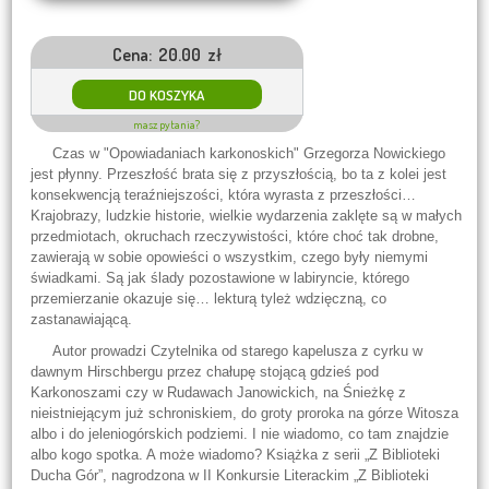
Cena:
20.00
zł
Do koszyka
masz pytania?
Czas w "Opowiadaniach karkonoskich" Grzegorza Nowickiego
jest płynny. Przeszłość brata się z przyszłością, bo ta z kolei jest
konsekwencją teraźniejszości, która wyrasta z przeszłości…
Krajobrazy, ludzkie historie, wielkie wydarzenia zaklęte są w małych
przedmiotach, okruchach rzeczywistości, które choć tak drobne,
zawierają w sobie opowieści o wszystkim, czego były niemymi
świadkami. Są jak ślady pozostawione w labiryncie, którego
przemierzanie okazuje się… lekturą tyleż wdzięczną, co
zastanawiającą.
Autor prowadzi Czytelnika od starego kapelusza z cyrku w
dawnym Hirschbergu przez chałupę stojącą gdzieś pod
Karkonoszami czy w Rudawach Janowickich, na Śnieżkę z
nieistniejącym już schroniskiem, do groty proroka na górze Witosza
albo i do jeleniogórskich podziemi. I nie wiadomo, co tam znajdzie
albo kogo spotka. A może wiadomo? Książka z serii „Z Biblioteki
Ducha Gór”, nagrodzona w II Konkursie Literackim „Z Biblioteki